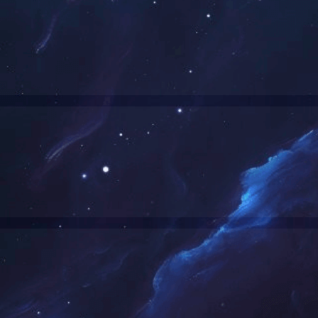
网站-乐鱼(中国) 董事长刘继强讲话
智生物副总裁王朝晖介绍了基因型鉴定中心总体规划和相关要求，康
组建情况。中国农业大学王雅春教授、韩红兵副教授，宁夏农林科学
科研院校专家，以及大北农种猪事业部生产育种总监李华、江苏立华
群牧业科研主管胡馨月等企业代表参会，对基因型鉴定中心提出专业
到会领导专家合影留念
牌，同时共建各方共同签署了共建协议，标志着该中心正式启动运营
台，秉承产业导向、创新导向、合作导向，面向畜禽生物育种提供关
推进创新成果转化应用。