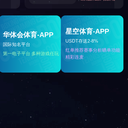
企业概况
集团网群
乐鱼官方网站
新疆康普森
乐鱼官方网站
交流中心
下载中心
关于康普森