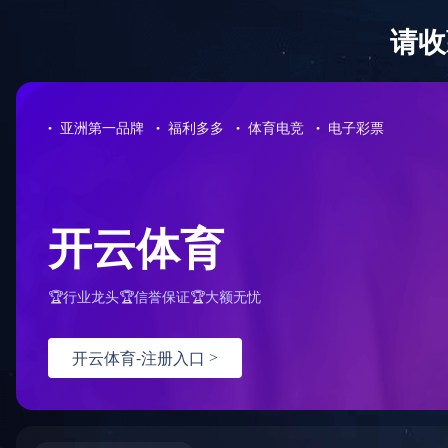
乐鱼官方网站
12月22日，“畜禽基因型鉴定中心”正式挂牌启
司、中国农业大学动物科学技术学院、宁夏农
公司等产学研用优势单位协同共建，致力于推
核心技术体系，为优异种质资源创制、品种设
产品开发，分子育种相关预测算法模型，和高
种关键共性技术开发。
“畜
中心以“企科联合、优势互补、专家指导、开放
效链接政产学研推的优势资源工作架构，从而
森刘继强博士担任中心主任，中国农业大学刘
牧科学院吴伟伟研究员、天津奥群张清峰博士