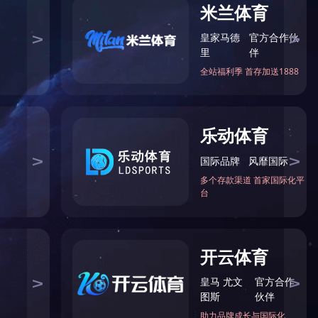
中国畜禽科技发展高峰论坛暨
第七届中国畜牧基因组产业转
普
化高峰论坛在北京成功举办！
2024.08.19
院
牧
建
乐鱼官方网站-乐鱼(中国) 获昌
平区“科技副总”专项支持
2024.07.08
喜讯 | 我国家兔靶向捕获育种
芯片全球首发，康普森加速山
。
东农业大学研究团队芯片开发
键
2024.11.25