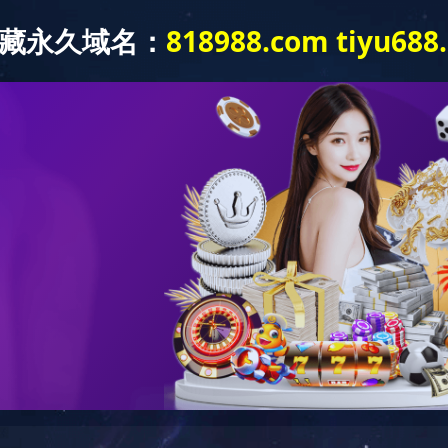
动。该中心依托乐鱼官方网站-乐鱼(中国) ，联合华智生物技术有限公
乐鱼官方网站-乐鱼(中国)
业务介绍
林科学院动物科学研究所、新疆畜牧科学院、天津奥群羊业研究院有
进畜禽种业关键共性技术深度融合，形成高通量、工程化的基因型鉴
计与培育提供支撑。该中心的建设内容主要包括高效基因型分型技术
密度基因型数据库构建，在此基础上通过技术创新和集成，完成分子
禽基因型鉴定中心”挂牌启动仪式
共享”为总体方针，以“应用化、标准化、权威化”为运营理念，形成有
推动在畜禽种业发展中的支持作用，打造高质量技术体系。中心由康
剑锋教授、华智生物曹明月博士、宁夏农林科学院马青研究员、新疆
担任中心副主任。