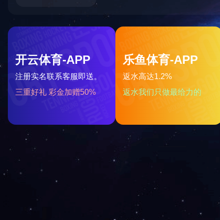
上一篇：
乐鱼官方网站-乐鱼(中国) 获昌平区“
下一篇：没有了
种业服务
科技服务
畜禽
基因组学
作物
芯片定制方
水产
微生物组学
种质资源
转录组学
智育4.0平台
代谢组学
多组学方案
联系我们