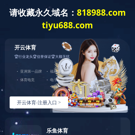
乐鱼官方网站
喜讯 | 我国家兔靶向捕获育种芯片全
球首发，康普森加速山东农业大学研
究团队芯片开发
2024.11.25
访问量 |
276
分享：
近日，”我国首次发布家兔靶向捕获育种芯片”的新闻在中
央广播电视总台农业农村频道播出。据悉，该育种芯片
系山东农业大学樊新忠教授家兔遗传育种团队联合青岛
康大兔业发展有限公司等龙头企业，利用康普森自主研
发的“CAGT®靶向捕获测序技术”开发。