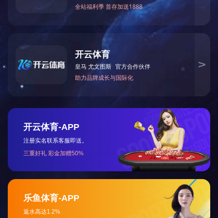
于优质长毛兔的基因组选择和精准育种。
康普森芯片定制服务
康普森农业深植于个性化芯片定制领域，成功研发了
CAGT®靶向捕获测序技术，拥有丰富动植物芯片定制服
务经验，目前已成功开发百余款不同物种芯片，如猪“中
芯一号”、肉鸡“京芯一号”、蛋鸡“凤芯一号”、大豆“中豆
芯一号”“中豆芯二号”等明星产品，广泛应用于科学研究
以及产业育种，推动了我国种质资源保护利用及新品种/
配套系的选育。
上一篇：没有了
下一篇：
北京畜牧兽医研究所联合北京康普森成功研发“京芯一
号mini”芯片和数字化肉鸡联合育种平台——引领育种技术快速