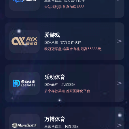
其基因组检测实验室先后通过了CMA、CNAS、CATL等体
系认证，为农业检测服务提供有力的技术保障。公司于
2022年被农业农村部选定为「国家畜禽种业阵型企业」，
2023年挂牌“国家畜禽基因型鉴定中心”。
康普森在农业基因组学领域积累了丰富的技术研发优势并
获得多项专利技术，为行业提供数百款创新型产品的定制
服务。康普森核心业务包括分子育种服务、品种改良、地
标品牌推广方案、分子育种实验室搭建、设施农业方案、
基因甄选优质农产品销售、康普森行业论坛等多元化服
务。康普森持续深耕基因检测领域，依托自主搭建的完整
基因检测平台，为农业应用领域提供百余款检测服务，实
现了“样本清点+提取质检+实验检测+数据分析+报告发
放”一体化创新解决方案。公司凭借自建的云存储数据中
心、样本管理中心和质量管理体系，为检测服务提供了高
质量、高效率、高可靠的保障，年检测通量高达200万样
本，先后承接和完成了超2000项大中型检测项目，合作客