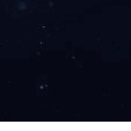
康普森在农业基因组学领域积累了丰富的技术研发优势并获得多
项专利技术，为行业提供数百款创新型产品的定制服务。