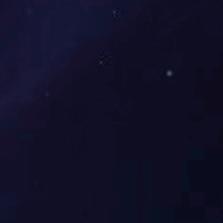
通过IOS9001质量管理体系认证
首届中国植物基因组产业业转化高峰论坛召开
全国首个「基因组育种联盟」成立
2015
首届中国畜牧基因组产业转化
高峰论坛召开
2011
公司成立
2024
2023
2022
2021