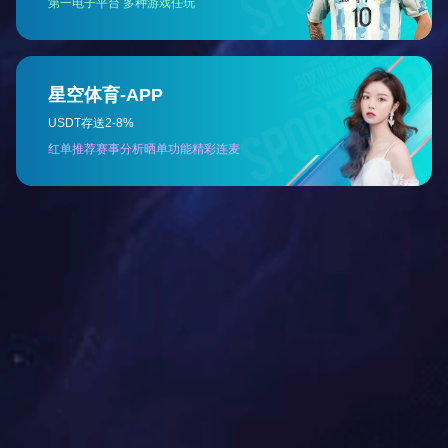
新疆康普森农牧科技有限公司成立
成立Prebreeding&TrailOS部门
2019-2020
新疆乐鱼官方网站-乐鱼(中国) 技术有限公司成立
通过CMA、CNAS等体系认证
与中国农大共建”动物基因组与生物信息研究中心”
2017-2018
天津康普森检验检测有限公司成立
北京康普森农业科技有限公司成立
国内首张华系家猪、蛋鸡、肉鸡育种芯片发布
Daxiang Breeding OS商业化运营
2016
建立多地办事处，打通全国销售网络