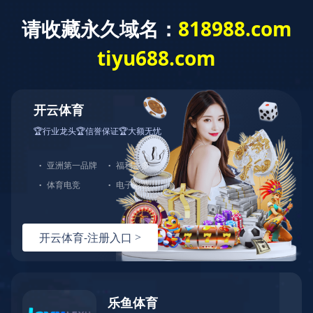
乐鱼官方网站