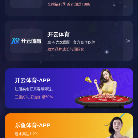
户发表多篇SCI论文。
康普森，将坚持以科技为驱动，以品质为基石，致力于为
中国农业的发展贡献智慧与力量，携手共创农业强国的美
好未来。
600
20000
120
万
+
㎡
样本
合作伙伴
办公面积约
年检测量约
发展历程
MILESTONES
从梦想的种子到行业的参天大树，我们一路走来，每一
步都凝聚着不懈的努力与创新的精神。