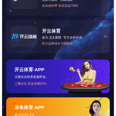
应用方向
育种保种应用
全基因组选择育种
新品种培育
群体家系构建及系谱鉴定
基础研究
全基因组关联分析
选择信号分析
群体遗传进化分析
种质资源评估
数据表现
乌鳢50K育种芯片 — 染色体分布情况
图1 芯片位点在染色体上的分布图