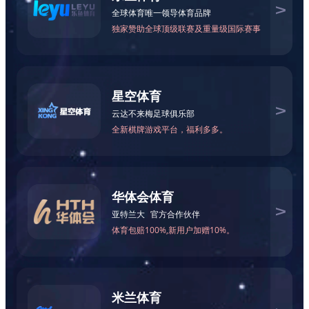
种业服务
种业服务
科技服务
产业孵化
SEED INDUSTRY
当前所在的位置：
乐鱼官方网站-乐鱼(中国)
>
业务介绍
>
种
业服务
>
畜禽
>
牛
牛
全基因组选择育种服务
亲子鉴定 / 系谱纠偏服
全基因组选择育种服务
简要概述
牛的基因组选择育种在全球范围内被广泛应用，尤其是在奶牛和
肉牛品种改良中。通过基因组选择技术，育种者可以更精确地评
估个体的遗传潜力，选拔出具有优良性状的个体，显著提高乳产
量、肉质、繁殖能力、疾病抗性等性状的表现。该技术有效加速